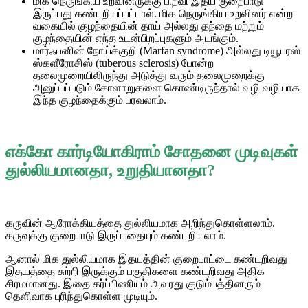
மிக நெருங்கிய உறவினருக்கு பிறவி இதய குறைபாடு
இருப்பது கண்டறியப்பட்டால். மிக நெருங்கிய உறவினர் என்ற
வகையில் குழந்தையின் தாய் அல்லது தந்தை மற்றும்
குழந்தையின் எந்த உடன்பிறப்புகளும் அடங்கும்.
மார்ஃபனின் நோய்க்குறி (Marfan syndrome) அல்லது டியூபரஸ்
ஸ்களீரோசிஸ் (tuberous sclerosis)
போன்ற
தலைமுறையிலிருந்து அடுத்து வரும் தலைமுறைக்கு
அனுப்பப்படும் கோளாறுகளை கொண்டிருந்தால் வழி வழியாக
இந்த குழந்தைக்கும் பரவலாம்.
எக்கோ கார்டியோகிராம் சோதனை முடிவுகள்
துல்லியமானதா, உறுதியானதா?
கருவின் ஆரோக்கியத்தை துல்லியமாக அறிந்துகொள்ளலாம்.
கருவுக்கு குறைபாடு இருப்பதையும் கண்டறியலாம்.
ஆனால் மிக துல்லியமாக இதயத்தின் குறைபாட்டை கண்டறிவது
இதயத்தை சுற்றி இருக்கும் பகுதிகளை கண்டறிவது அதிக
சிரமமானது. இதை கர்ப்பிணியும் அவரது குடும்பத்தினரும்
தெளிவாக புரிந்துகொள்ள முடியும்.