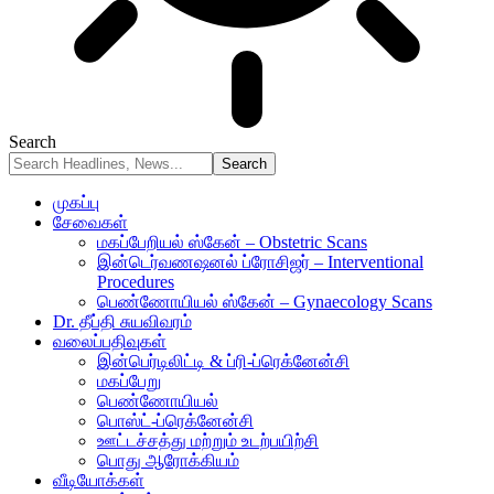
Search
முகப்பு
சேவைகள்
மகப்பேறியல் ஸ்கேன் – Obstetric Scans
இன்டெர்வணஷனல் ப்ரோசிஜர் – Interventional
Procedures​
பெண்ணோயியல் ஸ்கேன் – Gynaecology Scans
Dr. தீப்தி சுயவிவரம்
வலைப்பதிவுகள்
இன்பெர்டிலிட்டி & ப்ரி-ப்ரெக்னேன்சி
மகப்பேறு
பெண்ணோயியல்
பொஸ்ட்-ப்ரெக்னேன்சி
ஊட்டச்சத்து மற்றும் உடற்பயிற்சி
பொது ஆரோக்கியம்
வீடியோக்கள்