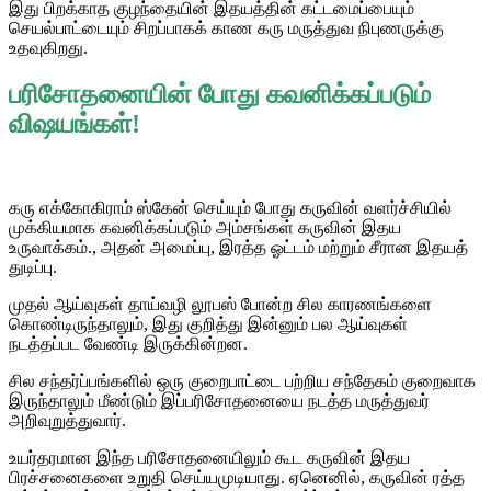
இது பிறக்காத குழந்தையின் இதயத்தின் கட்டமைப்பையும்
செயல்பாட்டையும் சிறப்பாகக் காண கரு மருத்துவ நிபுணருக்கு
உதவுகிறது.
பரிசோதனையின் போது கவனிக்கப்படும்
விஷயங்கள்!
கரு எக்கோகிராம் ஸ்கேன் செய்யும் போது கருவின் வளர்ச்சியில்
முக்கியமாக கவனிக்கப்படும் அம்சங்கள் கருவின் இதய
உருவாக்கம்., அதன் அமைப்பு, இரத்த ஓட்டம் மற்றும் சீரான இதயத்
துடிப்பு.
முதல் ஆய்வுகள் தாய்வழி லூபஸ் போன்ற சில காரணங்களை
கொண்டிருந்தாலும், இது குறித்து இன்னும் பல ஆய்வுகள்
நடத்தப்பட வேண்டி இருக்கின்றன.
சில சந்தர்ப்பங்களில் ஒரு குறைபாட்டை பற்றிய சந்தேகம் குறைவாக
இருந்தாலும் மீண்டும் இப்பரிசோதனையை நடத்த மருத்துவர்
அறிவுறுத்துவார்.
உயர்தரமான இந்த பரிசோதனையிலும் கூட கருவின் இதய
பிரச்சனைகளை உறுதி செய்யமுடியாது. ஏனெனில், கருவின் ரத்த