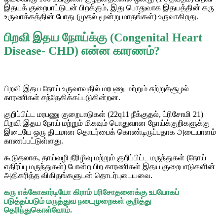
இதயக் குறைபாட்டுடன் பிறக்கும், இது பொதுவாக இதயத்தின் கரு
உருவாக்கத்தின் போது (முதல் மூன்று மாதங்கள்) உருவாகிறது.
பிறவி இதய நோய்க்கு (Congenital Heart
Disease- CHD) என்ன காரணம்?
பிறவி இதய நோய் உருவாவதில் மரபணு மற்றும் சுற்றுச்சூழல்
காரணிகள் சந்தேகிக்கப்படுகின்றன.
குறிப்பிட்ட மரபணு குறைபாடுகள் (22q11 நீக்குதல், ட்ரிசோமி 21)
பிறவி இதய நோய் மற்றும் மிகவும் பொதுவான நோய்க்குறிகளுக்கு
இடையே ஒரு திடமான தொடர்பைக் கொண்டிருப்பதாக அடையாளம்
காணப்பட்டுள்ளது.
கூடுதலாக, தாய்வழி நீரிழிவு மற்றும் குறிப்பிட்ட மருந்துகள் (நோய்
எதிர்ப்பு மருந்துகள்) போன்ற பிற காரணிகள் இதய குறைபாடுகளின்
அதிகரித்த விகிதங்களுடன் தொடர்புடையவை.
கரு எக்கோகார்டியோ கிராம் பரிசோதனைக்கு உபயோகப்
படுத்தப்படும் மருத்துவ நடைமுறைகள் குறித்து
தெரிந்துகொள்வோம்.