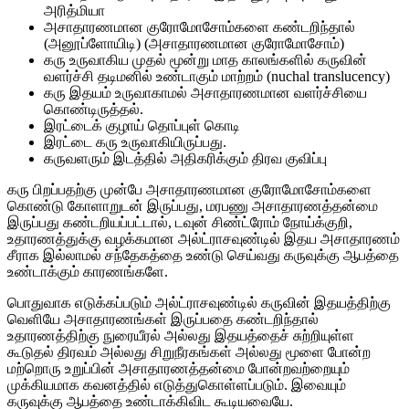
அரித்மியா
அசாதாரணமான குரோமோசோம்களை கண்டறிந்தால்
(அனூப்ளோயிடி) (அசாதாரணமான குரோமோசோம்)
கரு உருவாகிய முதல் மூன்று மாத காலங்களில் கருவின்
வளர்ச்சி தடிமனில் உண்டாகும் மாற்றம் (nuchal translucency)
கரு இதயம் உருவாகாமல் அசாதாரணமான வளர்ச்சியை
கொண்டிருத்தல்.
இரட்டைக் குழாய் தொப்புள் கொடி
இரட்டை கரு உருவாகியிருப்பது.
கருவளரும் இடத்தில் அதிகரிக்கும் திரவ குவிப்பு
கரு பிறப்பதற்கு முன்பே அசாதாரணமான குரோமோசோம்களை
கொண்டு கோளாறுடன் இருப்பது, மரபணு அசாதாரணத்தன்மை
இருப்பது கண்டறியப்பட்டால், டவுன் சிண்ட்ரோம் நோய்க்குறி,
உதாரணத்துக்கு வழக்கமான அல்ட்ராசவுண்டில் இதய அசாதாரணம்
சீராக இல்லாமல் சந்தேகத்தை உண்டு செய்வது கருவுக்கு ஆபத்தை
உண்டாக்கும் காரணங்களே.
பொதுவாக எடுக்கப்படும் அல்ட்ராசவுண்டில் கருவின் இதயத்திற்கு
வெளியே அசாதாரணங்கள் இருப்பதை கண்டறிந்தால்
உதாரணத்திற்கு நுரையீரல் அல்லது இதயத்தைச் சுற்றியுள்ள
கூடுதல் திரவம் அல்லது சிறுநீரகங்கள் அல்லது மூளை போன்ற
மற்றொரு உறுப்பின் அசாதாரணத்தன்மை போன்றவற்றையும்
முக்கியமாக கவனத்தில் எடுத்துகொள்ளப்படும். இவையும்
கருவுக்கு ஆபத்தை உண்டாக்கிவிட கூடியவையே.