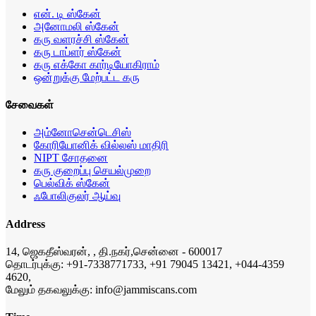
என். டி ஸ்கேன்
அனோமலி ஸ்கேன்
கரு வளரச்சி ஸ்கேன்
கரு டாப்ளர் ஸ்கேன்
கரு எக்கோ கார்டியோகிராம்
ஒன்றுக்கு மேற்பட்ட கரு
சேவைகள்
அம்னோசென்டெசிஸ்
கோரியோனிக் வில்லஸ் மாதிரி
NIPT சோதனை
கரு குறைப்பு செயல்முறை
பெல்விக் ஸ்கேன்
ஃபோலிகுலர் ஆய்வு
Address
14, ஜெகதீஸ்வரன், , தி.நகர்,சென்னை - 600017
தொடர்புக்கு: +91-7338771733, +91 79045 13421, +044-4359
4620,
மேலும் தகவலுக்கு: info@jammiscans.com