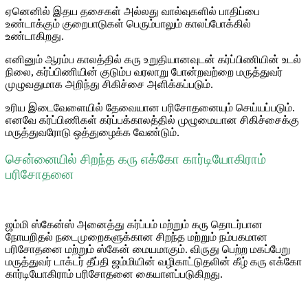
ஏனெனில் இதய தசைகள் அல்லது வால்வுகளில் பாதிப்பை
உண்டாக்கும் குறைபாடுகள் பெரும்பாலும் காலப்போக்கில்
உண்டாகிறது.
எனினும் ஆரம்ப காலத்தில் கரு உறுதியானவுடன் கர்ப்பிணியின் உடல்
நிலை, கர்ப்பிணியின் குடும்ப வரலாறு போன்றவற்றை மருத்துவர்
முழுவதுமாக அறிந்து சிகிச்சை அளிக்கப்படும்.
உரிய இடைவேளையில் தேவையான பரிசோதனையும் செய்யப்படும்.
எனவே கர்ப்பிணிகள் கர்ப்பக்காலத்தில் முழுமையான சிகிச்சைக்கு
மருத்துவரோடு ஒத்துழைக்க வேண்டும்.
சென்னையில் சிறந்த கரு எக்கோ கார்டியோகிராம்
பரிசோதனை
ஜம்மி ஸ்கேன்ஸ் அனைத்து கர்ப்பம் மற்றும் கரு தொடர்பான
நோயறிதல் நடைமுறைகளுக்கான சிறந்த மற்றும் நம்பகமான
பரிசோதனை மற்றும் ஸ்கேன் மையமாகும். விருது பெற்ற மகப்பேறு
மருத்துவர் டாக்டர் தீப்தி ஜம்மியின் வழிகாட்டுதலின் கீழ் கரு எக்கோ
கார்டியோகிராம் பரிசோதனை கையாளப்படுகிறது.