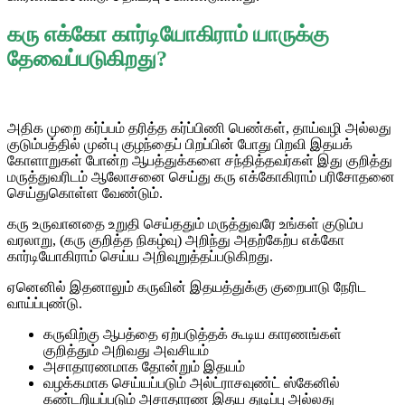
கரு எக்கோ கார்டியோகிராம் யாருக்கு
தேவைப்படுகிறது?
அதிக முறை கர்ப்பம் தரித்த கர்ப்பிணி பெண்கள், தாய்வழி அல்லது
குடும்பத்தில் முன்பு குழந்தைப் பிறப்பின் போது பிறவி இதயக்
கோளாறுகள் போன்ற ஆபத்துக்களை சந்தித்தவர்கள் இது குறித்து
மருத்துவரிடம் ஆலோசனை செய்து கரு எக்கோகிராம் பரிசோதனை
செய்துகொள்ள வேண்டும்.
கரு உருவானதை உறுதி செய்ததும் மருத்துவரே உங்கள் குடும்ப
வரலாறு, (கரு குறித்த நிகழ்வு) அறிந்து அதற்கேற்ப எக்கோ
கார்டியோகிராம் செய்ய அறிவுறுத்தப்படுகிறது.
ஏனெனில் இதனாலும் கருவின் இதயத்துக்கு குறைபாடு நேரிட
வாய்ப்புண்டு.
கருவிற்கு ஆபத்தை ஏற்படுத்தக் கூடிய காரணங்கள்
குறித்தும் அறிவது அவசியம்
அசாதாரணமாக தோன்றும் இதயம்
வழக்கமாக செய்யப்படும் அல்ட்ராசவுண்ட் ஸ்கேனில்
கண்டறியப்படும் அசாதாரண இதய துடிப்பு அல்லது