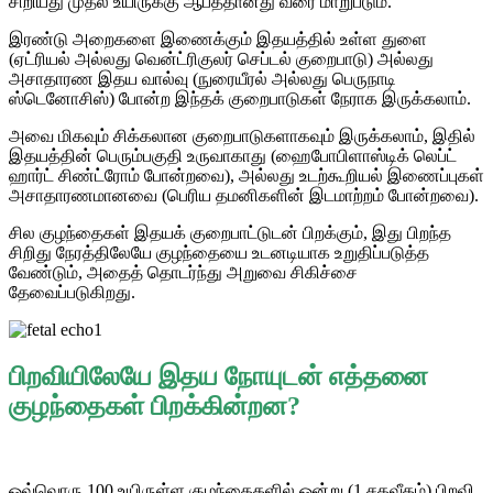
சிறியது முதல் உயிருக்கு ஆபத்தானது வரை மாறுபடும்.
இரண்டு அறைகளை இணைக்கும் இதயத்தில் உள்ள துளை
(ஏட்ரியல் அல்லது வென்ட்ரிகுலர் செப்டல் குறைபாடு) அல்லது
அசாதாரண இதய வால்வு (நுரையீரல் அல்லது பெருநாடி
ஸ்டெனோசிஸ்) போன்ற இந்தக் குறைபாடுகள் நேராக இருக்கலாம்.
அவை மிகவும் சிக்கலான குறைபாடுகளாகவும் இருக்கலாம், இதில்
இதயத்தின் பெரும்பகுதி உருவாகாது (ஹைபோபிளாஸ்டிக் லெப்ட்
ஹார்ட் சிண்ட்ரோம் போன்றவை), அல்லது உடற்கூறியல் இணைப்புகள்
அசாதாரணமானவை (பெரிய தமனிகளின் இடமாற்றம் போன்றவை).
சில குழந்தைகள் இதயக் குறைபாட்டுடன் பிறக்கும், இது பிறந்த
சிறிது நேரத்திலேயே குழந்தையை உடனடியாக உறுதிப்படுத்த
வேண்டும், அதைத் தொடர்ந்து அறுவை சிகிச்சை
தேவைப்படுகிறது.
பிறவியிலேயே இதய நோயுடன் எத்தனை
குழந்தைகள் பிறக்கின்றன?
ஒவ்வொரு 100 உயிருள்ள குழந்தைகளில் ஒன்று (1 சதவீதம்) பிறவி