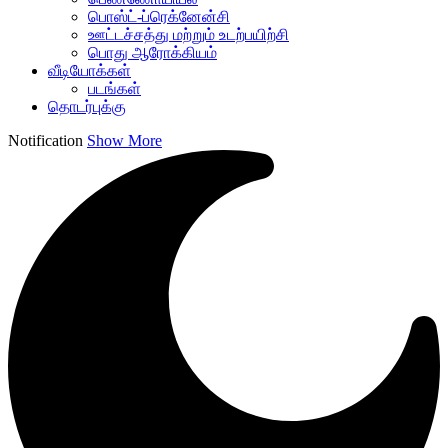
பொஸ்ட்-ப்ரெக்னேன்சி
ஊட்டச்சத்து மற்றும் உடற்பயிற்சி
பொது ஆரோக்கியம்
வீடியோக்கள்
படங்கள்
தொடர்புக்கு
Notification
Show More