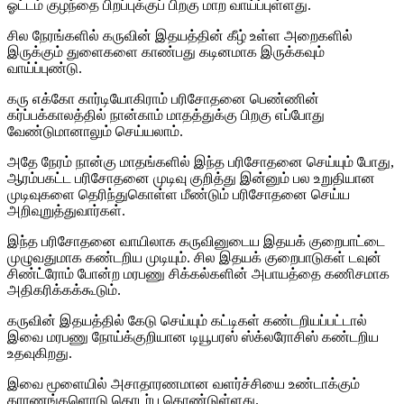
ஓட்டம் குழந்தை பிறப்புக்குப் பிறகு மாற வாய்ப்புள்ளது.
சில நேரங்களில் கருவின் இதயத்தின் கீழ் உள்ள அறைகளில்
இருக்கும் துளைகளை காண்பது கடினமாக இருக்கவும்
வாய்ப்புண்டு.
கரு எக்கோ கார்டியோகிராம் பரிசோதனை பெண்ணின்
கர்ப்பக்காலத்தில் நான்காம் மாதத்துக்கு பிறகு எப்போது
வேண்டுமானாலும் செய்யலாம்.
அதே நேரம் நான்கு மாதங்களில் இந்த பரிசோதனை செய்யும் போது,
ஆரம்பகட்ட பரிசோதனை முடிவு குறித்து இன்னும் பல உறுதியான
முடிவுகளை தெரிந்துகொள்ள மீண்டும் பரிசோதனை செய்ய
அறிவுறுத்துவார்கள்.
இந்த பரிசோதனை வாயிலாக கருவினுடைய இதயக் குறைபாட்டை
முழுவதுமாக கண்டறிய முடியும். சில இதயக் குறைபாடுகள் டவுன்
சிண்ட்ரோம் போன்ற மரபணு சிக்கல்களின் அபாயத்தை கணிசமாக
அதிகரிக்கக்கூடும்.
கருவின் இதயத்தில் கேடு செய்யும் கட்டிகள் கண்டறியப்பட்டால்
இவை மரபணு நோய்க்குறியான டியூபரஸ் ஸ்க்லரோசிஸ் கண்டறிய
உதவுகிறது.
இவை மூளையில் அசாதாரணமான வளர்ச்சியை உண்டாக்கும்
காரணங்களொடு தொடர்பு கொண்டுள்ளது.