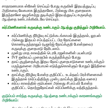
சாதாரணமாக ஸ்கேன் செய்யும் போது கருவின் இதயத்துடிப்பு
அதிகளவு வேகமாக இருந்தாலோ, அல்லது மிக குறைவாக
இருந்தாலோ ஒழுங்கற்று துடிக்கும் இதயத்துடிப்பு கருவுக்கு
ஆபத்தை உண்டாக்கிவிடவே செய்யும்.
கர்ப்பிணிகளால் கருவுக்கு உண்டாகும் ஆபத்து குறித்தும் அறிவோம்.
கர்ப்பிணிக்கு நீரிழிவு கட்டுக்கடங்காமல் இருந்தால், லூபஸ்
அல்லது இதயம் சம்பந்தப்பட்ட பிற நோய்களை
கொண்டிருந்தாலும் (டிஜார்ஜ் நோய்க்குறி போன்றவை)
கருவுக்கு குறைபாடு நேரிடலாம்.
மூன்று மாத காலத்தில் டெரடோஜன்களின் பயன்பாடு
IVF ஐவிஎஃப் முறையில் கருத்தரிக்கும் போது
தாய் குழந்தைக்கு இதய நோய் குறைபாடுகளை உண்டாக்கும்
மருந்துகளை அறியாமல் எடுத்துகொள்ளும் போதும் இந்நிலை
உண்டாகும்.
தாய்க்கு நீரிழிவு போன்ற குறிப்பிட்ட உடல்நலப் பிரச்சினைகள்
இருந்தால் (கர்ப்பத்திற்கு முன்பு தாய்க்கு இருந்த வகை)
கர்ப்ப காலத்தில் ரூபெல்லா அல்லது சி.எம்.வி போன்ற
குறிப்பிட்ட தொற்றுநோய்கள் கர்ப்பிணிக்கு வந்திருந்தால்.
குடும்பம் சார்ந்த கருவுக்கு ஆபத்தை உண்டாக்கும் காரணங்களும்
அறிவோம்: