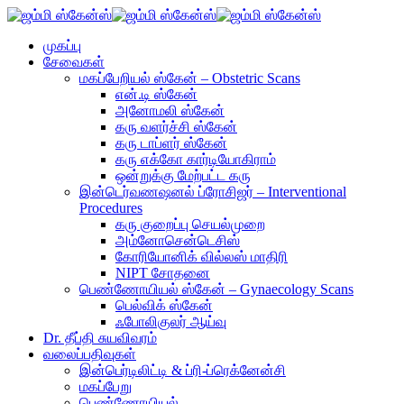
முகப்பு
சேவைகள்
மகப்பேறியல் ஸ்கேன் – Obstetric Scans
என்.டி ஸ்கேன்
அனோமலி ஸ்கேன்
கரு வளர்ச்சி ஸ்கேன்
கரு டாப்ளர் ஸ்கேன்
கரு எக்கோ கார்டியோகிராம்
ஒன்றுக்கு மேற்பட்ட கரு
இன்டெர்வணஷனல் ப்ரோசிஜர் – Interventional
Procedures​
கரு குறைப்பு செயல்முறை
அம்னோசென்டெசிஸ்
கோரியோனிக் வில்லஸ் மாதிரி
NIPT சோதனை
பெண்ணோயியல் ஸ்கேன் – Gynaecology Scans
பெல்விக் ஸ்கேன்
ஃபோலிகுலர் ஆய்வு
Dr. தீப்தி சுயவிவரம்
வலைப்பதிவுகள்
இன்பெர்டிலிட்டி & ப்ரி-ப்ரெக்னேன்சி
மகப்பேறு
பெண்ணோயியல்